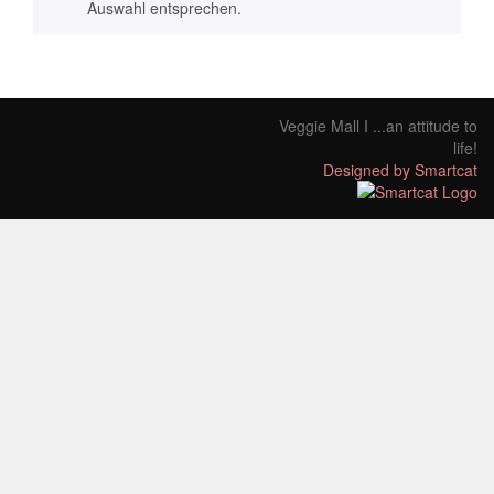
Auswahl entsprechen.
Veggie Mall I ...an attitude to
life!
Designed by Smartcat