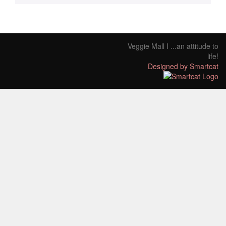
Veggie Mall I ...an attitude to
life!
Designed by Smartcat