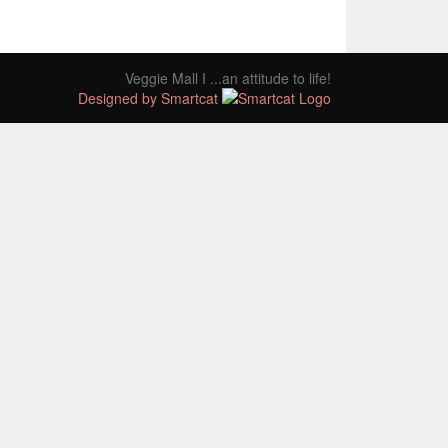
Veggie Mall I ...an attitude to life!
Designed by Smartcat