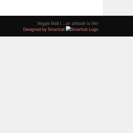
Veggie Mall I ...an attitude to life!
Designed by Smartcat