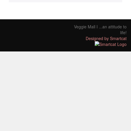
Veggie Mall I ...an attitude to
life!
Designed by Smartcat