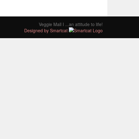
Veggie Mall I ...an attitude to life!
Designed by Smartcat