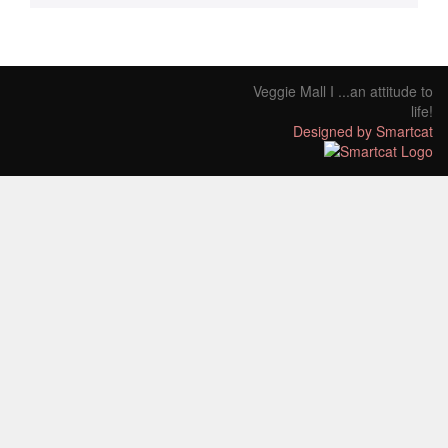
Veggie Mall I ...an attitude to
life!
Designed by Smartcat