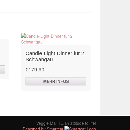
Candle-Light-Dinner für 2
Schwangau
€
179.90
MEHR INFOS
Veggie Mall I ...an attitude to life!
Designed by Smartcat