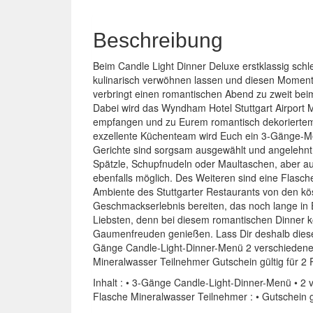
Beschreibung
Beim Candle Light Dinner Deluxe erstklassig sch
kulinarisch verwöhnen lassen und diesen Moment 
verbringt einen romantischen Abend zu zweit beim
Dabei wird das Wyndham Hotel Stuttgart Airport M
empfangen und zu Eurem romantisch dekoriertem T
exzellente Küchenteam wird Euch ein 3-Gänge-Men
Gerichte sind sorgsam ausgewählt und angelehnt a
Spätzle, Schupfnudeln oder Maultaschen, aber au
ebenfalls möglich. Des Weiteren sind eine Flasc
Ambiente des Stuttgarter Restaurants von den kös
Geschmackserlebnis bereiten, das noch lange in E
Liebsten, denn bei diesem romantischen Dinner k
Gaumenfreuden genießen. Lass Dir deshalb dieses
Gänge Candle-Light-Dinner-Menü 2 verschiedene 
Mineralwasser Teilnehmer Gutschein gültig für 
Inhalt : • 3-Gänge Candle-Light-Dinner-Menü • 2
Flasche Mineralwasser Teilnehmer : • Gutschein g