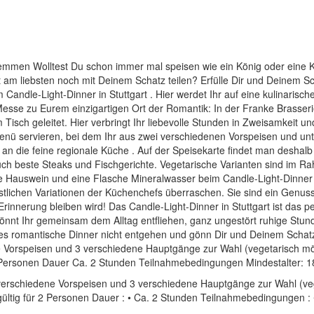
lemmen Wolltest Du schon immer mal speisen wie ein König oder eine K
am liebsten noch mit Deinem Schatz teilen? Erfülle Dir und Deinem Sc
 Candle-Light-Dinner in Stuttgart . Hier werdet Ihr auf eine kulinari
esse zu Eurem einzigartigen Ort der Romantik: In der Franke Brasseri
isch geleitet. Hier verbringt Ihr liebevolle Stunden in Zweisamkeit 
ü servieren, bei dem Ihr aus zwei verschiedenen Vorspeisen und unte
n die feine regionale Küche . Auf der Speisekarte findet man deshalb
ch beste Steaks und Fischgerichte. Vegetarische Varianten sind im Ra
he Hauswein und eine Flasche Mineralwasser beim Candle-Light-Dinner 
tlichen Variationen der Küchenchefs überraschen. Sie sind ein Genuss 
rinnerung bleiben wird! Das Candle-Light-Dinner in Stuttgart ist das 
önnt Ihr gemeinsam dem Alltag entfliehen, ganz ungestört ruhige Stun
 romantische Dinner nicht entgehen und gönn Dir und Deinem Schatz da
Vorspeisen und 3 verschiedene Hauptgänge zur Wahl (vegetarisch mö
2 Personen Dauer Ca. 2 Stunden Teilnahmebedingungen Mindestalter: 1
 verschiedene Vorspeisen und 3 verschiedene Hauptgänge zur Wahl (veg
ültig für 2 Personen Dauer : • Ca. 2 Stunden Teilnahmebedingungen : 