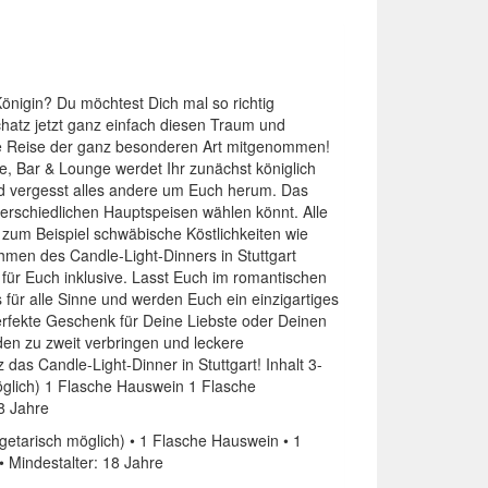
önigin? Du möchtest Dich mal so richtig
hatz jetzt ganz einfach diesen Traum und
sche Reise der ganz besonderen Art mitgenommen!
e, Bar & Lounge werdet Ihr zunächst königlich
und vergesst alles andere um Euch herum. Das
rschiedlichen Hauptspeisen wählen könnt. Alle
 zum Beispiel schwäbische Köstlichkeiten wie
hmen des Candle-Light-Dinners in Stuttgart
für Euch inklusive. Lasst Euch im romantischen
für alle Sinne und werden Euch ein einzigartiges
perfekte Geschenk für Deine Liebste oder Deinen
den zu zweit verbringen und leckere
s Candle-Light-Dinner in Stuttgart! Inhalt 3-
glich) 1 Flasche Hauswein 1 Flasche
8 Jahre
etarisch möglich) • 1 Flasche Hauswein • 1
• Mindestalter: 18 Jahre