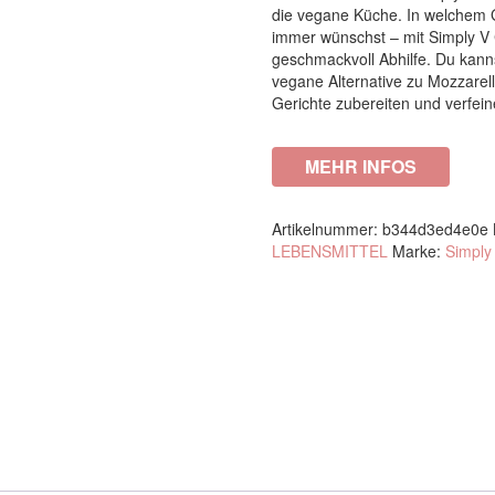
die vegane Küche. In welchem 
immer wünschst – mit Simply V
geschmackvoll Abhilfe. Du kan
vegane Alternative zu Mozzarel
Gerichte zubereiten und verfein
MEHR INFOS
Artikelnummer:
b344d3ed4e0e
LEBENSMITTEL
Marke:
Simply