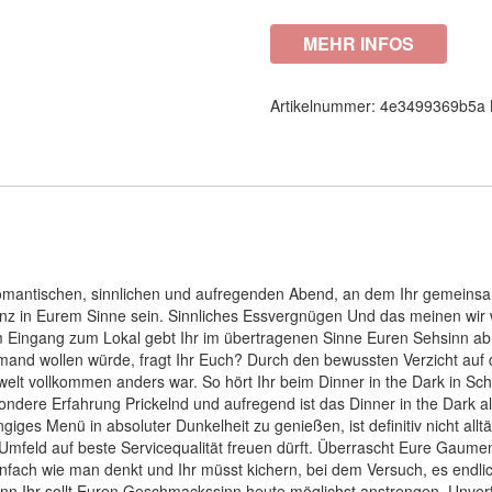
MEHR INFOS
Artikelnummer:
4e3499369b5a
n romantischen, sinnlichen und aufregenden Abend, an dem Ihr gemein
anz in Eurem Sinne sein. Sinnliches Essvergnügen Und das meinen wir 
m Eingang zum Lokal gebt Ihr im übertragenen Sinne Euren Sehsinn ab
nd wollen würde, fragt Ihr Euch? Durch den bewussten Verzicht auf
welt vollkommen anders war. So hört Ihr beim Dinner in the Dark in Sc
ondere Erfahrung Prickelnd und aufregend ist das Dinner in the Dark al
es Menü in absoluter Dunkelheit zu genießen, ist definitiv nicht alltäg
mfeld auf beste Servicequalität freuen dürft. Überrascht Eure Gaumen
nfach wie man denkt und Ihr müsst kichern, bei dem Versuch, es endlich
 denn Ihr sollt Euren Geschmackssinn heute möglichst anstrengen. Unv