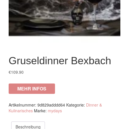
Gruseldinner Bexbach
€
109.90
MEHR INFOS
Artikelnummer:
9d829adddd64
Kategorie:
Dinner &
Kulinarisches
Marke:
mydays
Beschreibung