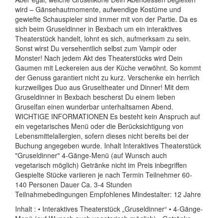
wird – Gänsehautmomente, aufwendige Kostüme und
gewiefte Schauspieler sind immer mit von der Partie. Da es
sich beim Gruseldinner in Bexbach um ein interaktives
Theaterstück handelt, lohnt es sich, aufmerksam zu sein.
Sonst wirst Du versehentlich selbst zum Vampir oder
Monster! Nach jedem Akt des Theaterstücks wird Dein
Gaumen mit Leckereien aus der Küche verwöhnt. So kommt
der Genuss garantiert nicht zu kurz. Verschenke ein herrlich
kurzweiliges Duo aus Gruseltheater und Dinner! Mit dem
Gruseldinner in Bexbach bescherst Du einem lieben
Gruselfan einen wunderbar unterhaltsamen Abend.
WICHTIGE INFORMATIONEN Es besteht kein Anspruch auf
ein vegetarisches Menü oder die Berücksichtigung von
Lebensmittelallergien, sofern dieses nicht bereits bei der
Buchung angegeben wurde. Inhalt Interaktives Theaterstück
"Gruseldinner" 4-Gänge-Menü (auf Wunsch auch
vegetarisch möglich) Getränke nicht im Preis inbegriffen
Gespielte Stücke variieren je nach Termin Teilnehmer 60-
140 Personen Dauer Ca. 3-4 Stunden
Teilnahmebedingungen Empfohlenes Mindestalter: 12 Jahre
Inhalt : • Interaktives Theaterstück „Gruseldinner“ • 4-Gänge-