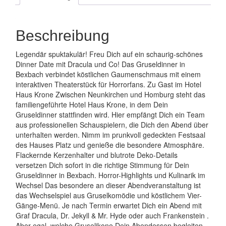
Beschreibung
Legendär spuktakulär! Freu Dich auf ein schaurig-schönes
Dinner Date mit Dracula und Co! Das Gruseldinner in
Bexbach verbindet köstlichen Gaumenschmaus mit einem
interaktiven Theaterstück für Horrorfans. Zu Gast im Hotel
Haus Krone Zwischen Neunkirchen und Homburg steht das
familiengeführte Hotel Haus Krone, in dem Dein
Gruseldinner stattfinden wird. Hier empfängt Dich ein Team
aus professionellen Schauspielern, die Dich den Abend über
unterhalten werden. Nimm im prunkvoll gedeckten Festsaal
des Hauses Platz und genieße die besondere Atmosphäre.
Flackernde Kerzenhalter und blutrote Deko-Details
versetzen Dich sofort in die richtige Stimmung für Dein
Gruseldinner in Bexbach. Horror-Highlights und Kulinarik im
Wechsel Das besondere an dieser Abendveranstaltung ist
das Wechselspiel aus Gruselkomödie und köstlichem Vier-
Gänge-Menü. Je nach Termin erwartet Dich ein Abend mit
Graf Dracula, Dr. Jekyll & Mr. Hyde oder auch Frankenstein .
Aber egal, welche Gruselikone Dein Abendessen begleiten