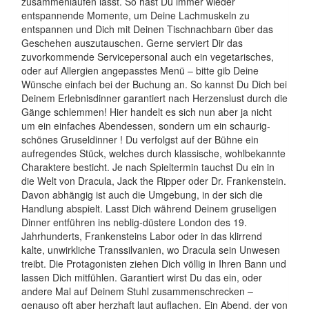
zusammenlaufen lässt. So hast Du immer wieder
entspannende Momente, um Deine Lachmuskeln zu
entspannen und Dich mit Deinen Tischnachbarn über das
Geschehen auszutauschen. Gerne serviert Dir das
zuvorkommende Servicepersonal auch ein vegetarisches,
oder auf Allergien angepasstes Menü – bitte gib Deine
Wünsche einfach bei der Buchung an. So kannst Du Dich bei
Deinem Erlebnisdinner garantiert nach Herzenslust durch die
Gänge schlemmen! Hier handelt es sich nun aber ja nicht
um ein einfaches Abendessen, sondern um ein schaurig-
schönes Gruseldinner ! Du verfolgst auf der Bühne ein
aufregendes Stück, welches durch klassische, wohlbekannte
Charaktere besticht. Je nach Spieltermin tauchst Du ein in
die Welt von Dracula, Jack the Ripper oder Dr. Frankenstein.
Davon abhängig ist auch die Umgebung, in der sich die
Handlung abspielt. Lasst Dich während Deinem gruseligen
Dinner entführen ins neblig-düstere London des 19.
Jahrhunderts, Frankensteins Labor oder in das klirrend
kalte, unwirkliche Transsilvanien, wo Dracula sein Unwesen
treibt. Die Protagonisten ziehen Dich völlig in Ihren Bann und
lassen Dich mitfühlen. Garantiert wirst Du das ein, oder
andere Mal auf Deinem Stuhl zusammenschrecken –
genauso oft aber herzhaft laut auflachen. Ein Abend, der von