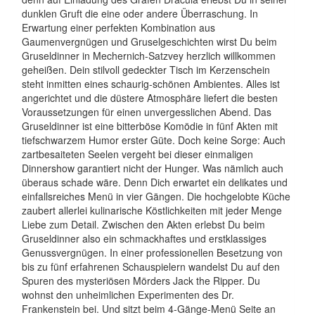
dunklen Gruft die eine oder andere Überraschung. In
Erwartung einer perfekten Kombination aus
Gaumenvergnügen und Gruselgeschichten wirst Du beim
Gruseldinner in Mechernich-Satzvey herzlich willkommen
geheißen. Dein stilvoll gedeckter Tisch im Kerzenschein
steht inmitten eines schaurig-schönen Ambientes. Alles ist
angerichtet und die düstere Atmosphäre liefert die besten
Voraussetzungen für einen unvergesslichen Abend. Das
Gruseldinner ist eine bitterböse Komödie in fünf Akten mit
tiefschwarzem Humor erster Güte. Doch keine Sorge: Auch
zartbesaiteten Seelen vergeht bei dieser einmaligen
Dinnershow garantiert nicht der Hunger. Was nämlich auch
überaus schade wäre. Denn Dich erwartet ein delikates und
einfallsreiches Menü in vier Gängen. Die hochgelobte Küche
zaubert allerlei kulinarische Köstlichkeiten mit jeder Menge
Liebe zum Detail. Zwischen den Akten erlebst Du beim
Gruseldinner also ein schmackhaftes und erstklassiges
Genussvergnügen. In einer professionellen Besetzung von
bis zu fünf erfahrenen Schauspielern wandelst Du auf den
Spuren des mysteriösen Mörders Jack the Ripper. Du
wohnst den unheimlichen Experimenten des Dr.
Frankenstein bei. Und sitzt beim 4-Gänge-Menü Seite an