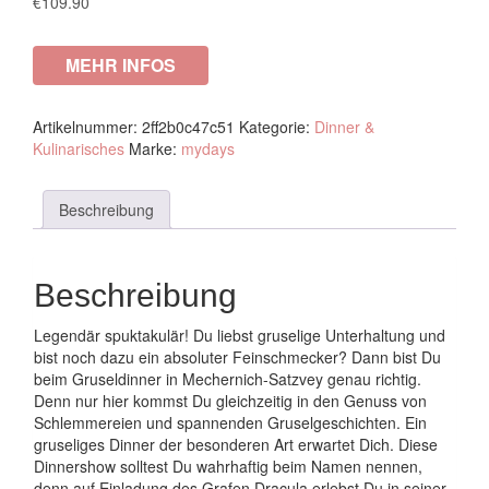
€
109.90
MEHR INFOS
Artikelnummer:
2ff2b0c47c51
Kategorie:
Dinner &
Kulinarisches
Marke:
mydays
Beschreibung
Beschreibung
Legendär spuktakulär! Du liebst gruselige Unterhaltung und
bist noch dazu ein absoluter Feinschmecker? Dann bist Du
beim Gruseldinner in Mechernich-Satzvey genau richtig.
Denn nur hier kommst Du gleichzeitig in den Genuss von
Schlemmereien und spannenden Gruselgeschichten. Ein
gruseliges Dinner der besonderen Art erwartet Dich. Diese
Dinnershow solltest Du wahrhaftig beim Namen nennen,
denn auf Einladung des Grafen Dracula erlebst Du in seiner