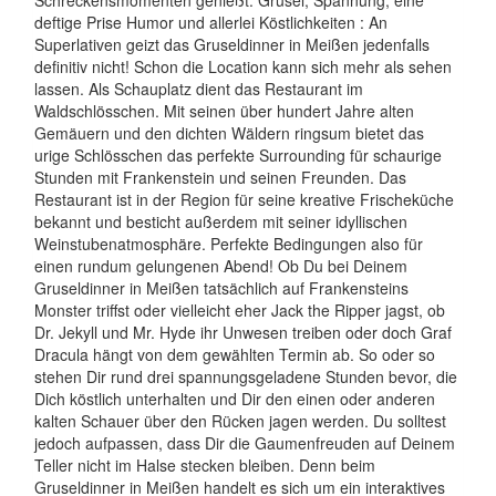
deftige Prise Humor und allerlei Köstlichkeiten : An
Superlativen geizt das Gruseldinner in Meißen jedenfalls
definitiv nicht! Schon die Location kann sich mehr als sehen
lassen. Als Schauplatz dient das Restaurant im
Waldschlösschen. Mit seinen über hundert Jahre alten
Gemäuern und den dichten Wäldern ringsum bietet das
urige Schlösschen das perfekte Surrounding für schaurige
Stunden mit Frankenstein und seinen Freunden. Das
Restaurant ist in der Region für seine kreative Frischeküche
bekannt und besticht außerdem mit seiner idyllischen
Weinstubenatmosphäre. Perfekte Bedingungen also für
einen rundum gelungenen Abend! Ob Du bei Deinem
Gruseldinner in Meißen tatsächlich auf Frankensteins
Monster triffst oder vielleicht eher Jack the Ripper jagst, ob
Dr. Jekyll und Mr. Hyde ihr Unwesen treiben oder doch Graf
Dracula hängt von dem gewählten Termin ab. So oder so
stehen Dir rund drei spannungsgeladene Stunden bevor, die
Dich köstlich unterhalten und Dir den einen oder anderen
kalten Schauer über den Rücken jagen werden. Du solltest
jedoch aufpassen, dass Dir die Gaumenfreuden auf Deinem
Teller nicht im Halse stecken bleiben. Denn beim
Gruseldinner in Meißen handelt es sich um ein interaktives