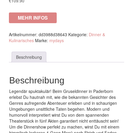
€
109.90
MEHR INFOS
Artikelnummer:
dd3988d38643
Kategorie:
Dinner &
Kulinarisches
Marke:
mydays
Beschreibung
Beschreibung
Legendär spuktakulär! Beim Gruseldinner in Paderborn
erlebst Du hautnah mit, wie die bekannten Gesichter des
Genres aufregende Abenteuer erleben und in schaurigen
Umgebungen unsittliche Taten begehen. Modern und
humorvoll interpretiert wirst Du von dem spannenden
Theaterstück in fünf Akten garantiert nicht enttäuscht sein!
Um die Dinnershow perfekt zu machen, wirst Du mit einem
himmlisch leckeren 4-Gang-Menü nach Strich und Faden