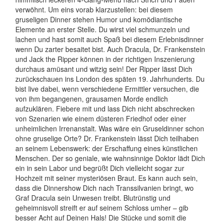
verwöhnt. Um eins vorab klarzustellen: bei diesem
gruseligen Dinner stehen Humor und komödiantische
Elemente an erster Stelle. Du wirst viel schmunzeln und
lachen und hast somit auch Spaß bei diesem Erlebnisdinner
wenn Du zarter besaitet bist. Auch Dracula, Dr. Frankenstein
und Jack the Ripper können in der richtigen Inszenierung
durchaus amüsant und witzig sein! Der Ripper lässt Dich
zurückschauen ins London des späten 19. Jahrhunderts. Du
bist live dabei, wenn verschiedene Ermittler versuchen, die
von ihm begangenen, grausamen Morde endlich
aufzuklären. Fiebere mit und lass Dich nicht abschrecken
von Szenarien wie einem düsteren Friedhof oder einer
unheimlichen Irrenanstalt. Was wäre ein Gruseldinner schon
ohne gruselige Orte? Dr. Frankenstein lässt Dich teilhaben
an seinem Lebenswerk: der Erschaffung eines künstlichen
Menschen. Der so geniale, wie wahnsinnige Doktor lädt Dich
ein in sein Labor und begrüßt Dich vielleicht sogar zur
Hochzeit mit seiner mysteriösen Braut. Es kann auch sein,
dass die Dinnershow Dich nach Transsilvanien bringt, wo
Graf Dracula sein Unwesen treibt. Blutrünstig und
geheimnisvoll streift er auf seinem Schloss umher – gib
besser Acht auf Deinen Hals! Die Stücke und somit die