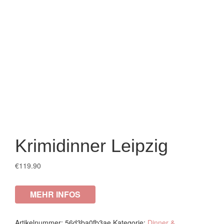
Krimidinner Leipzig
€
119.90
MEHR INFOS
Artikelnummer:
56d3ba0fb3ae
Kategorie:
Dinner &