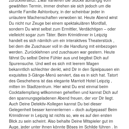
gewählten Termin, immer drehen sie sich jedoch um die
skurrile Familie Ashtonbury, in der scheinbar jeder in
unlautere Machenschaften verwoben ist. Heute Abend wirst
Du nicht nur Zeuge bei einem spektakulären Mordfall,
sondern Du wirst selbst zum Ermittler, Verdächtigen – oder
vielleicht sogar zum Täter. Beim Krimidinner in Leipzig
handelt es sich nämlich um ein interaktives Theaterstück ,
bei dem die Zuschauer voll in die Handlung mit einbezogen
werden. Zurücklehnen und zuschauen war gestern. Heute
fährst Du selbst Deine Fühler aus und begibst Dich auf
Spurensuche. Und weil es sich mit leerem Magen
bekanntlich schlechter denkt, wird Dir in den Spielpausen ein
exquisites 3-Gänge-Menü serviert, das es in sich hat. Tatort
des Geschehens ist das elegante Marriott Hotel Leipzig ,
mitten im Stadtzentrum. Hier wirst Du erst einmal beim
Cocktailempfang willkommen geheißen und kannst Dich auf
den spannungsgeladenen Abend freuen, der vor Dir liegt.
Auch Deine Detektiv-Kollegen kannst Du bei dieser
Gelegenheit besser kennenlernen – doch aufgepasst! Beim
Krimidinner in Leipzig ist nichts so, wie es auf den ersten
Blick zu sein scheint. Also behalte Deine Mitspieler gut im
Auge, jeder unter ihnen könnte Böses im Schilde führen . In