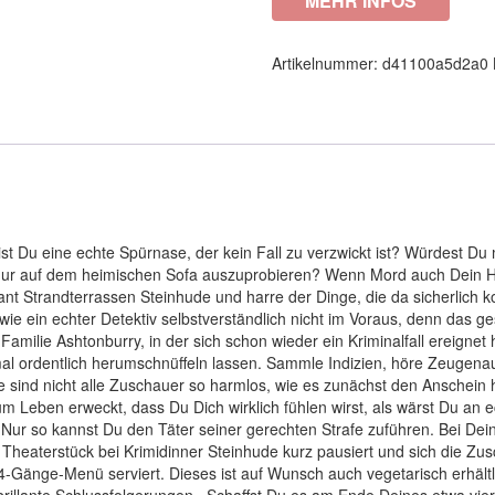
MEHR INFOS
Artikelnummer:
d41100a5d2a0
st Du eine echte Spürnase, der kein Fall zu verzwickt ist? Würdest Du 
nur auf dem heimischen Sofa auszuprobieren? Wenn Mord auch Dein Hob
urant Strandterrassen Steinhude und harre der Dinge, die da sicherli
ie ein echter Detektiv selbstverständlich nicht im Voraus, denn das gesp
 Familie Ashtonburry, in der sich schon wieder ein Kriminalfall ereign
al ordentlich herumschnüffeln lassen. Sammle Indizien, höre Zeugenau
e sind nicht alle Zuschauer so harmlos, wie es zunächst den Anschein h
 Leben erweckt, dass Du Dich wirklich fühlen wirst, als wärst Du an ech
Nur so kannst Du den Täter seiner gerechten Strafe zuführen. Bei D
Theaterstück bei Krimidinner Steinhude kurz pausiert und sich die Zu
4-Gänge-Menü serviert. Dieses ist auf Wunsch auch vegetarisch erhältli
r brillante Schlussfolgerungen . Schaffst Du es am Ende Deines etwa vie