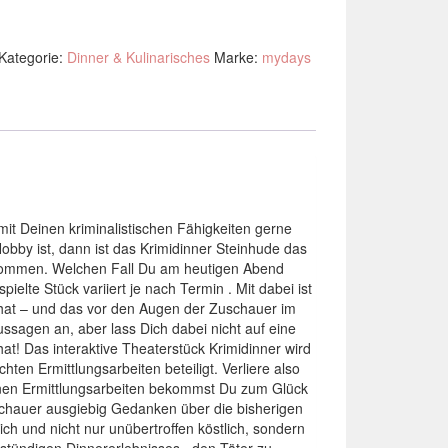
Kategorie:
Dinner & Kulinarisches
Marke:
mydays
mit Deinen kriminalistischen Fähigkeiten gerne
by ist, dann ist das Krimidinner Steinhude das
ch kommen. Welchen Fall Du am heutigen Abend
ielte Stück variiert je nach Termin . Mit dabei ist
et hat – und das vor den Augen der Zuschauer im
ssagen an, aber lass Dich dabei nicht auf eine
at! Das interaktive Theaterstück Krimidinner wird
ten Ermittlungsarbeiten beteiligt. Verliere also
einen Ermittlungsarbeiten bekommst Du zum Glück
schauer ausgiebig Gedanken über die bisherigen
ch und nicht nur unübertroffen köstlich, sondern
rstündigen Dinnererlebnisses , den Täter zu