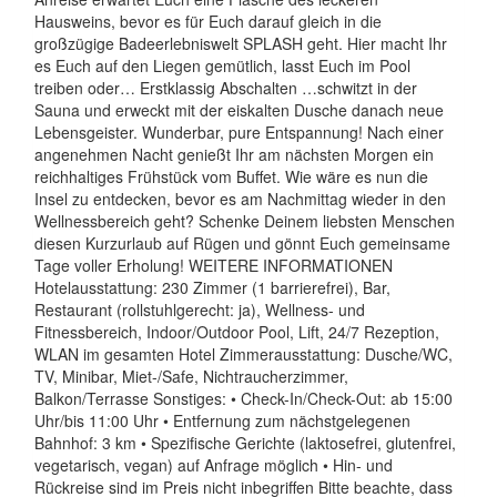
Hausweins, bevor es für Euch darauf gleich in die
großzügige Badeerlebniswelt SPLASH geht. Hier macht Ihr
es Euch auf den Liegen gemütlich, lasst Euch im Pool
treiben oder… Erstklassig Abschalten …schwitzt in der
Sauna und erweckt mit der eiskalten Dusche danach neue
Lebensgeister. Wunderbar, pure Entspannung! Nach einer
angenehmen Nacht genießt Ihr am nächsten Morgen ein
reichhaltiges Frühstück vom Buffet. Wie wäre es nun die
Insel zu entdecken, bevor es am Nachmittag wieder in den
Wellnessbereich geht? Schenke Deinem liebsten Menschen
diesen Kurzurlaub auf Rügen und gönnt Euch gemeinsame
Tage voller Erholung! WEITERE INFORMATIONEN
Hotelausstattung: 230 Zimmer (1 barrierefrei), Bar,
Restaurant (rollstuhlgerecht: ja), Wellness- und
Fitnessbereich, Indoor/Outdoor Pool, Lift, 24/7 Rezeption,
WLAN im gesamten Hotel Zimmerausstattung: Dusche/WC,
TV, Minibar, Miet-/Safe, Nichtraucherzimmer,
Balkon/Terrasse Sonstiges: • Check-In/Check-Out: ab 15:00
Uhr/bis 11:00 Uhr • Entfernung zum nächstgelegenen
Bahnhof: 3 km • Spezifische Gerichte (laktosefrei, glutenfrei,
vegetarisch, vegan) auf Anfrage möglich • Hin- und
Rückreise sind im Preis nicht inbegriffen Bitte beachte, dass