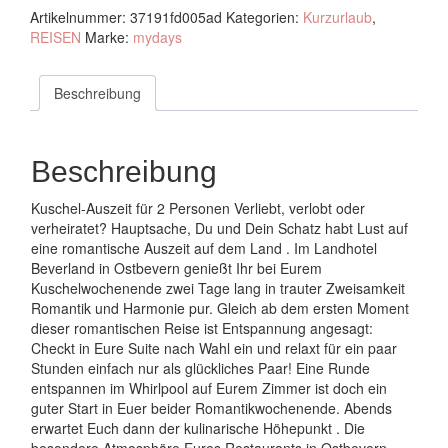
Artikelnummer:
37191fd005ad
Kategorien:
Kurzurlaub
,
REISEN
Marke:
mydays
Beschreibung
Beschreibung
Kuschel-Auszeit für 2 Personen Verliebt, verlobt oder
verheiratet? Hauptsache, Du und Dein Schatz habt Lust auf
eine romantische Auszeit auf dem Land . Im Landhotel
Beverland in Ostbevern genießt Ihr bei Eurem
Kuschelwochenende zwei Tage lang in trauter Zweisamkeit
Romantik und Harmonie pur. Gleich ab dem ersten Moment
dieser romantischen Reise ist Entspannung angesagt:
Checkt in Eure Suite nach Wahl ein und relaxt für ein paar
Stunden einfach nur als glückliches Paar! Eine Runde
entspannen im Whirlpool auf Eurem Zimmer ist doch ein
guter Start in Euer beider Romantikwochenende. Abends
erwartet Euch dann der kulinarische Höhepunkt . Die
besondere Atmosphäre Eures Restaurants in Ostbevern