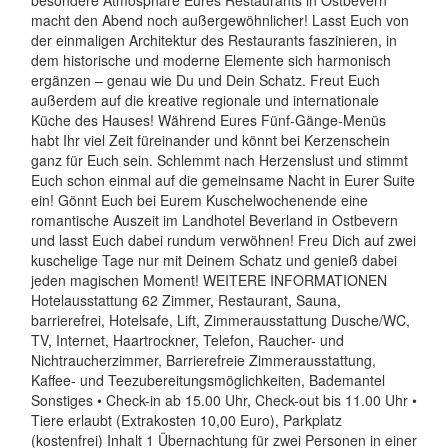
macht den Abend noch außergewöhnlicher! Lasst Euch von
der einmaligen Architektur des Restaurants faszinieren, in
dem historische und moderne Elemente sich harmonisch
ergänzen – genau wie Du und Dein Schatz. Freut Euch
außerdem auf die kreative regionale und internationale
Küche des Hauses! Während Eures Fünf-Gänge-Menüs
habt Ihr viel Zeit füreinander und könnt bei Kerzenschein
ganz für Euch sein. Schlemmt nach Herzenslust und stimmt
Euch schon einmal auf die gemeinsame Nacht in Eurer Suite
ein! Gönnt Euch bei Eurem Kuschelwochenende eine
romantische Auszeit im Landhotel Beverland in Ostbevern
und lasst Euch dabei rundum verwöhnen! Freu Dich auf zwei
kuschelige Tage nur mit Deinem Schatz und genieß dabei
jeden magischen Moment! WEITERE INFORMATIONEN
Hotelausstattung 62 Zimmer, Restaurant, Sauna,
barrierefrei, Hotelsafe, Lift, Zimmerausstattung Dusche/WC,
TV, Internet, Haartrockner, Telefon, Raucher- und
Nichtraucherzimmer, Barrierefreie Zimmerausstattung,
Kaffee- und Teezubereitungsmöglichkeiten, Bademantel
Sonstiges • Check-in ab 15.00 Uhr, Check-out bis 11.00 Uhr •
Tiere erlaubt (Extrakosten 10,00 Euro), Parkplatz
(kostenfrei) Inhalt 1 Übernachtung für zwei Personen in einer