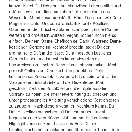
konzentrierst Du Dich ganz auf pflanzliche Lebensmittel und
erfährst, wie man diese so zubereitet, dass einem das
Wasser im Mund zusammenläuft . Hörst Du schon, wie Dein
Magen vor lauter Ungeduld lautstark knurrt? Köstliche
Gaumenfreuden Frische Zutaten schnippeln, in die Pfanne
werfen und ordentlich würzen. Vegan Kochen noch nie so
einfach. Deinem Online-Chefkoch sei Dank! Während Deine
köstlichen Gerichte im Kochtopf brodeln, steigt Dir der
aromatische Duft in die Nase. Du atmest den köstlichen
Geruch tief ein und kannst es kaum abwarten die
Leckerbissen zu kosten. Noch einmal abschmecken. Mmh –
perfekt! Online zum Chefkoch Um perfekt auf Dein
kulinarisches Kocherlebnis vorbereitet zu sein, wird Dir im
Voraus eine Einkaufsliste und die Rezepte per Mail
geschickt. Zeit, den Kochlöffel und die Töpfe aus dem
Schrank zu holen, die Internetverbindung zu checken und
unter professioneller Anleitung verschiedene Köstlichkeiten
zu zaubern . Nach diesem veganen Kochkurs kannst Du
Deine Lieblingsmenschen mit Deinem neuen Talent
begeistern und vom Küchenstuhl hauen. Kulinarisches
Highlight verschenken : Lasse das Herz Deines
Lieblingskochs höherschlagen und überrasche ihn mit dem