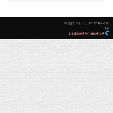
Veggie Mall I ...an attitude to
life!
Designed by Smartcat