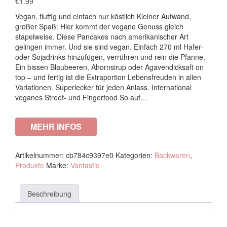
€
1.99
Vegan, fluffig und einfach nur köstlich Kleiner Aufwand,
großer Spaß: Hier kommt der vegane Genuss gleich
stapelweise. Diese Pancakes nach amerikanischer Art
gelingen immer. Und sie sind vegan. Einfach 270 ml Hafer-
oder Sojadrinks hinzufügen, verrühren und rein die Pfanne.
Ein bissen Blaubeeren, Ahornsirup oder Agavendicksaft on
top – und fertig ist die Extraportion Lebensfreuden in allen
Variationen. Superlecker für jeden Anlass. International
veganes Street- und Fingerfood So auf…
MEHR INFOS
Artikelnummer:
cb784c9397e0
Kategorien:
Backwaren
,
Produkte
Marke:
Vantastic
Beschreibung