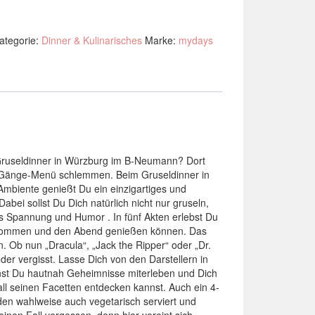
ategorie:
Dinner & Kulinarisches
Marke:
mydays
 Gruseldinner in Würzburg im B-Neumann? Dort
 4-Gänge-Menü schlemmen. Beim Gruseldinner in
mbiente genießt Du ein einzigartiges und
abei sollst Du Dich natürlich nicht nur gruseln,
us Spannung und Humor . In fünf Akten erlebst Du
en kommen und den Abend genießen können. Das
n. Ob nun „Dracula“, „Jack the Ripper“ oder „Dr.
er vergisst. Lasse Dich von den Darstellern in
annst Du hautnah Geheimnisse miterleben und Dich
ll seinen Facetten entdecken kannst. Auch ein 4-
en wahlweise auch vegetarisch serviert und
inen Fall vergessen, denn hier vereint sich