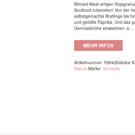
Minced Meat-artigen Sojagranul
Soulfood zubereiten! Von der 
selbstgemachte Bratlinge bis h
und gefüllte Paprika. Und das g
Gemüsebrühe einweichen, a…
MEHR INFOS
Artikelnummer:
f58f42b0bdce
K
Nature
Marke:
Vantastic