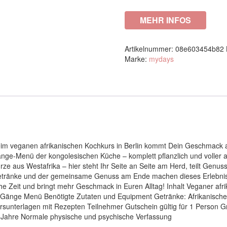
MEHR INFOS
Artikelnummer:
08e603454b82
Marke:
mydays
eim veganen afrikanischen Kochkurs in Berlin kommt Dein Geschmack au
Gänge-Menü der kongolesischen Küche – komplett pflanzlich und voller
e aus Westafrika – hier steht Ihr Seite an Seite am Herd, teilt Genu
etränke und der gemeinsame Genuss am Ende machen dieses Erlebnis b
che Zeit und bringt mehr Geschmack in Euren Alltag! Inhalt Veganer afr
-Gänge Menü Benötigte Zutaten und Equipment Getränke: Afrikanische 
unterlagen mit Rezepten Teilnehmer Gutschein gültig für 1 Person 
 Jahre Normale physische und psychische Verfassung