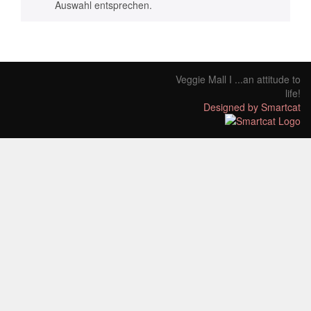
Auswahl entsprechen.
Veggie Mall I ...an attitude to
life!
Designed by Smartcat