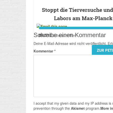
Stoppt die Tierversuche un
Labors am Max-Planck-
Schreibe einen Kommentar
89.515
Unterschriften
Deine E-Mail-Adresse wird nicht veröffentlicht.
Erf
ZUR PET
Kommentar
*
Ein Service von
I accept that my given data and my IP address is 
prevention through the
Akismet
program.
More i